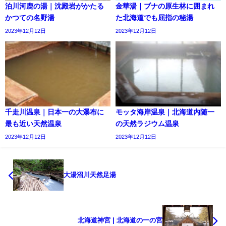
泊川河鹿の湯｜沈殿岩がかたる
金華湯｜ブナの原生林に囲まれ
かつての名野湯
た北海道でも屈指の秘湯
2023年12月12日
2023年12月12日
千走川温泉｜日本一の大瀑布に
モッタ海岸温泉｜北海道内随一
最も近い天然温泉
の天然ラジウム温泉
2023年12月12日
2023年12月12日
大湯沼川天然足湯
北海道神宮 | 北海道の一の宮