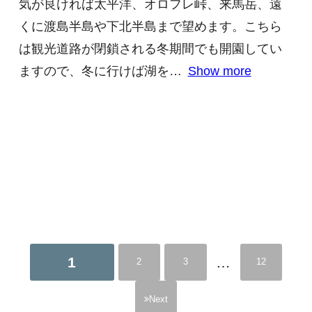
気が良ければ太平洋、オロフレ峠、来馬岳、遠
くに渡島半島や下北半島まで望めます。こちら
は観光道路が閉鎖される冬期間でも開園してい
ますので、冬に行けば湖を
Show more
1
…
2
3
12
Next