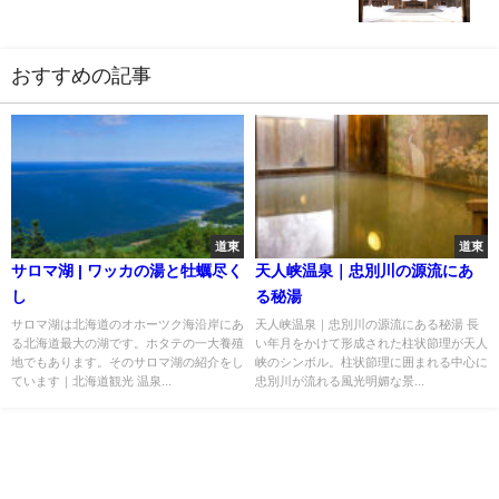
おすすめの記事
道東
道東
サロマ湖 | ワッカの湯と牡蠣尽く
天人峡温泉｜忠別川の源流にあ
し
る秘湯
サロマ湖は北海道のオホーツク海沿岸にあ
天人峡温泉｜忠別川の源流にある秘湯 長
る北海道最大の湖です。ホタテの一大養殖
い年月をかけて形成された柱状節理が天人
地でもあります。そのサロマ湖の紹介をし
峡のシンボル。柱状節理に囲まれる中心に
ています｜北海道観光 温泉...
忠別川が流れる風光明媚な景...