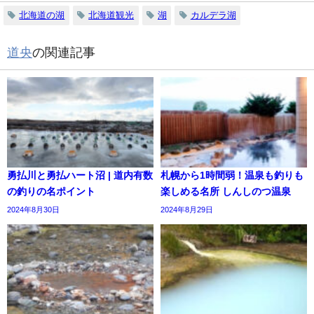
北海道の湖
北海道観光
湖
カルデラ湖
道央
の関連記事
勇払川と勇払ハート沼 | 道内有数
札幌から1時間弱！温泉も釣りも
の釣りの名ポイント
楽しめる名所 しんしのつ温泉
2024年8月30日
2024年8月29日