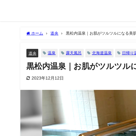
ホーム
道央
黒松内温泉｜お肌がツルツルになる美
温泉
露天風呂
北海道温泉
日帰り
道央
黒松内温泉｜お肌がツルツル
2023年12月12日