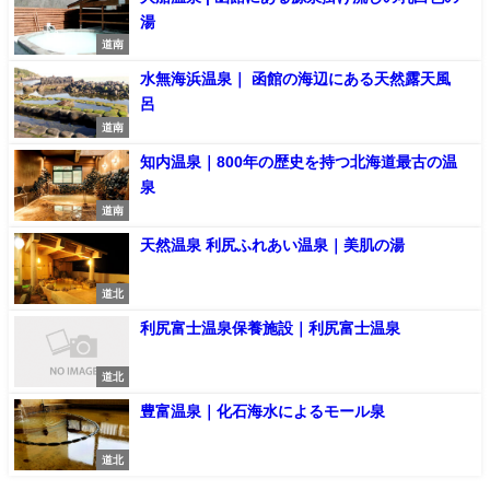
湯
道南
水無海浜温泉｜ 函館の海辺にある天然露天風
呂
道南
知内温泉｜800年の歴史を持つ北海道最古の温
泉
道南
天然温泉 利尻ふれあい温泉｜美肌の湯
道北
利尻富士温泉保養施設｜利尻富士温泉
道北
豊富温泉｜化石海水によるモール泉
道北