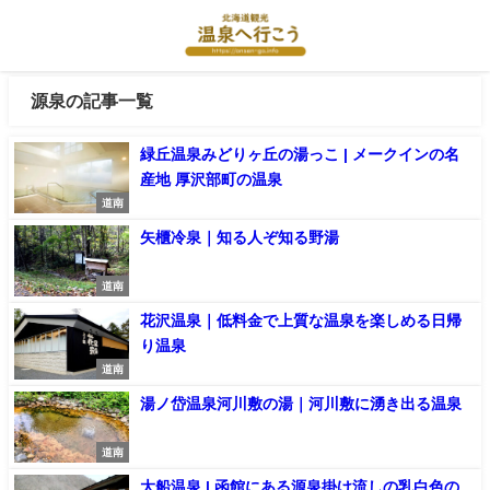
源泉の記事一覧
緑丘温泉みどりヶ丘の湯っこ | メークインの名
産地 厚沢部町の温泉
道南
矢櫃冷泉｜知る人ぞ知る野湯
道南
花沢温泉｜低料金で上質な温泉を楽しめる日帰
り温泉
道南
湯ノ岱温泉河川敷の湯｜河川敷に湧き出る温泉
道南
大船温泉 | 函館にある源泉掛け流しの乳白色の