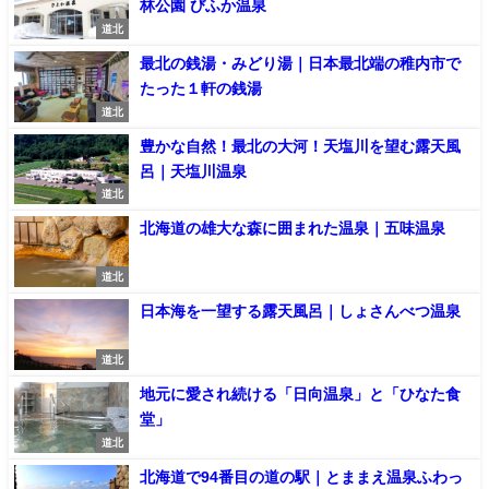
林公園 びふか温泉
道北
最北の銭湯・みどり湯｜日本最北端の稚内市で
たった１軒の銭湯
道北
豊かな自然！最北の大河！天塩川を望む露天風
呂｜天塩川温泉
道北
北海道の雄大な森に囲まれた温泉｜五味温泉
道北
日本海を一望する露天風呂｜しょさんべつ温泉
道北
地元に愛され続ける「日向温泉」と「ひなた食
堂」
道北
北海道で94番目の道の駅｜とままえ温泉ふわっ