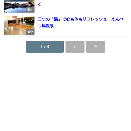
と
道北
二つの「湯」で心も体もリフレッシュ｜えんべ
つ旭温泉
道北
1 / 3