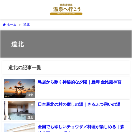
ホーム
道北
道北
道北の記事一覧
鳥居から除く神秘的な夕陽｜豊岬 金比羅神宮
道北
日本最北の村の癒しの湯｜さるふつ憩いの湯
道北
全国でも珍しいチョウザメ料理が楽しめる｜森