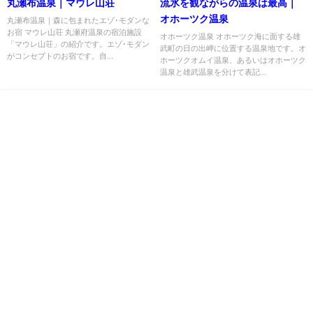
丸瀬布温泉｜マウレ山荘
流氷を観ながらの温泉は最高｜
オホーツク温泉
丸瀬布温泉｜森に包まれたエゾ･モダンな
お宿 マウレ山荘 丸瀬府温泉の宿泊施設
オホーツク温泉 オホーツク海に面する雄
「マウレ山荘」の紹介です。エゾ･モダン
武町の日の出岬に位置する温泉地です。オ
がコンセプトのお宿です。自...
ホーツクオムイ温泉、あるいはオホーツク
温泉と雄武温泉を分けて表記...