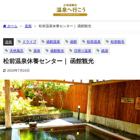
ホーム
道南
松前温泉休養センター｜ 函館観光
ドライブ
函館温泉
函館
松前温泉
松前観光
道南
天然風呂
源泉
函館観光
日帰り温泉
銭湯
松前温泉休養センター｜ 函館観光
2023年7月24日