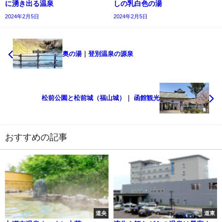
に湧き出る温泉
しの乳白色の湯
2024年2月5日
2024年2月5日
奥の湯｜登別温泉の源泉
松前公園と松前城（福山城）｜ 函館観光
おすすめの記事
道央
道東