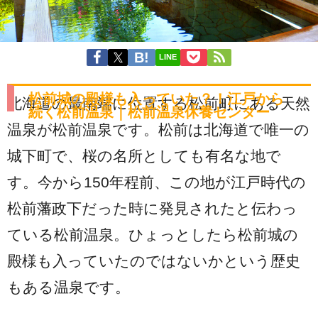
LINE
松前城の殿様も入っていた？！江戸から
北海道の最南端に位置する松前町にある天然
続く松前温泉｜松前温泉休養センター
温泉が松前温泉です。松前は北海道で唯一の
城下町で、桜の名所としても有名な地で
す。今から150年程前、この地が江戸時代の
松前藩政下だった時に発見されたと伝わっ
ている松前温泉。ひょっとしたら松前城の
殿様も入っていたのではないかという歴史
もある温泉です。