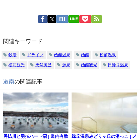
LINE
関連キーワード
銭湯
ドライブ
函館温泉
函館
松前温泉
松前観光
天然風呂
源泉
函館観光
日帰り温泉
道南
の関連記事
勇払川と勇払ハート沼 | 道内有数
緑丘温泉みどりヶ丘の湯っこ | メ