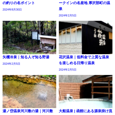
の釣りの名ポイント
ークインの名産地 厚沢部町の温
泉
2024年8月30日
2024年2月5日
矢櫃冷泉｜知る人ぞ知る野湯
花沢温泉｜低料金で上質な温泉
を楽しめる日帰り温泉
2024年2月5日
2024年2月5日
湯ノ岱温泉河川敷の湯｜河川敷
大船温泉 | 函館にある源泉掛け流