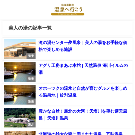
美人の湯の記事一覧
滝の湯センター夢風泉｜美人の湯をお手軽な価
格で楽しめる施設
道東
アグリ工房まあぶ本館 | 天然温泉 深川イルムの
湯
道東
オホーツクの流氷と自然が育むグルメを楽しめ
る温泉地｜紋別温泉
道東
豊かな自然！最北の大河！天塩川を望む露天風
呂｜天塩川温泉
道北
北海道の雄大な森に囲まれた温泉｜五味温泉