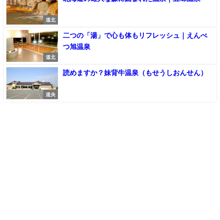
道北
二つの「湯」で心も体もリフレッシュ｜えんべ
つ旭温泉
道北
読めますか？妹背牛温泉（もせうしおんせん）
道央