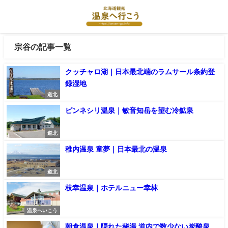
宗谷の記事一覧
クッチャロ湖｜日本最北端のラムサール条約登
録湿地
道北
ピンネシリ温泉｜敏音知岳を望む冷鉱泉
道北
稚内温泉 童夢｜日本最北の温泉
道北
枝幸温泉｜ホテルニュー幸林
温泉へいこう
朝倉温泉｜隠れた秘湯 道内で数少ない炭酸泉