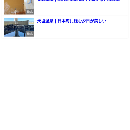
道北
天塩温泉｜日本海に沈む夕日が美しい
道北