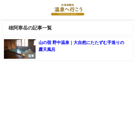
雄阿寒岳の記事一覧
山の宿 野中温泉｜大自然にたたずむ手造りの
露天風呂
道東