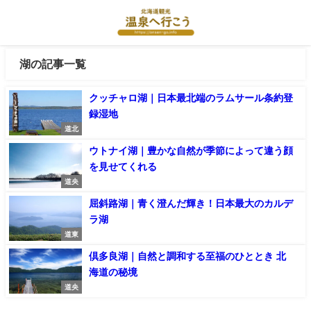
湖の記事一覧
クッチャロ湖｜日本最北端のラムサール条約登
録湿地
道北
ウトナイ湖｜豊かな自然が季節によって違う顔
を見せてくれる
道央
屈斜路湖｜青く澄んだ輝き！日本最大のカルデ
ラ湖
道東
倶多良湖｜自然と調和する至福のひととき 北
海道の秘境
道央