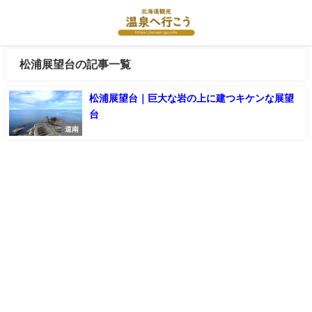
松浦展望台の記事一覧
松浦展望台｜巨大な岩の上に建つキケンな展望
台
道南