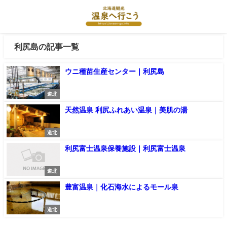
利尻島の記事一覧
ウニ種苗生産センター｜利尻島
道北
天然温泉 利尻ふれあい温泉｜美肌の湯
道北
利尻富士温泉保養施設｜利尻富士温泉
道北
豊富温泉｜化石海水によるモール泉
道北