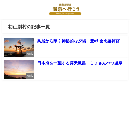
初山別村の記事一覧
鳥居から除く神秘的な夕陽｜豊岬 金比羅神宮
道北
日本海を一望する露天風呂｜しょさんべつ温泉
道北