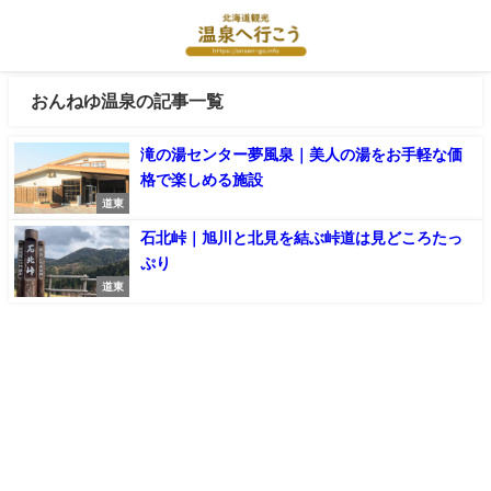
おんねゆ温泉の記事一覧
滝の湯センター夢風泉｜美人の湯をお手軽な価
格で楽しめる施設
道東
石北峠｜旭川と北見を結ぶ峠道は見どころたっ
ぷり
道東